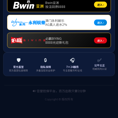
2016-12-09
DB电竞官网关于16-17学年上学期期末和寒假研究生工作的
通知
2016-10-09
《日语笔译》专业硕士点招生简章及详细介绍
2016-05-26
DB电竞官网2016届硕士研究生毕业论文答辩公告
2016-05-19
DB电竞官网研究生第三届团总支研究生会换届报名的通知
2016-05-05
关于做好评选2015-2016学年度研究生优秀团员、优秀团干
部、优秀员工干部的通知