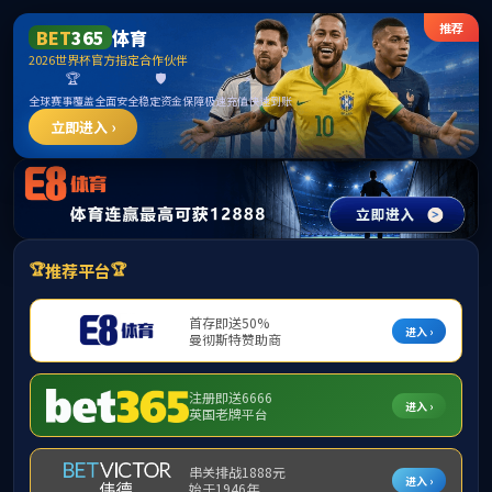
-海大官网
-网上服务大厅
DB电竞(DBGame)官方网站
科学研究