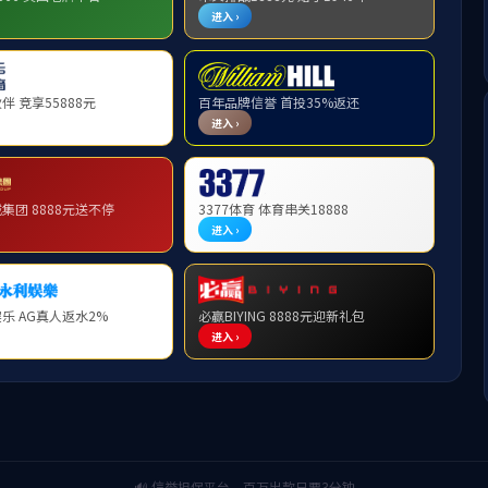
嫔、邢宏、王勇、刁科梅、杨帆、毛春洲、王希悦