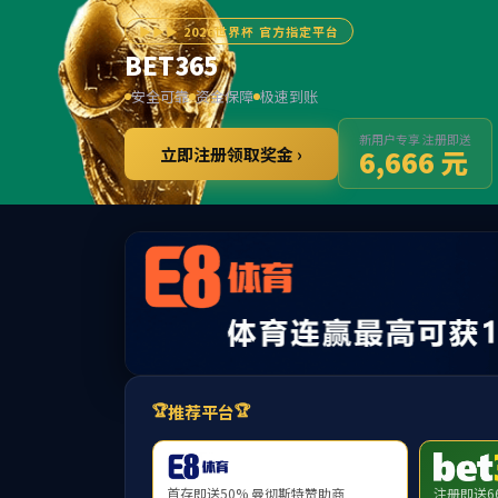
-海大官网
-网上服务大厅
学术机构
当前位置:
首页
公司概况
学术机构
正文