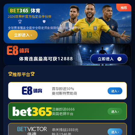
-海大官网
-网上服务大厅
DB电竞(DBGame)官方网站