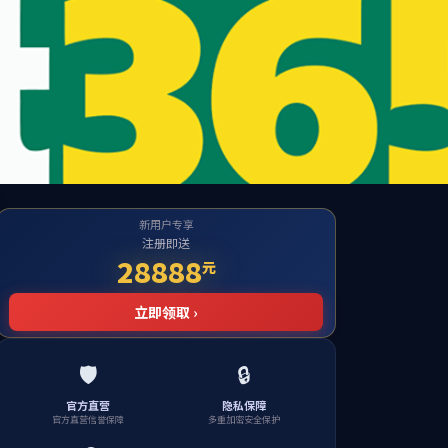
业预警的通知