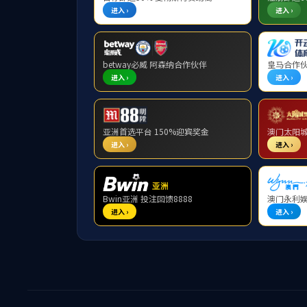
18
2025.11