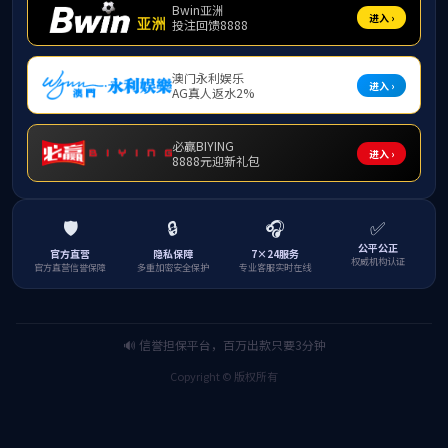
2023级日语笔译 梁柳颖
公示期为
202
5
年
9
月
12
日
—202
5
年
9
月
18
日。
如有异议，请在公示期内以电话或书面的形式向
公
司
反映，反映情况时应自报或签署真实姓名，要有
具体事实，不报或不签署真实姓名以及不提供具体
事实材料的，不予受理。
电话：
0898-662
81672
电子邮箱：
wgy
jwb
@hainanu.edu.cn
联系人：
邓
老师
联系时间：上午
8:00-11:30;下午3:00-5：00
特此公示。