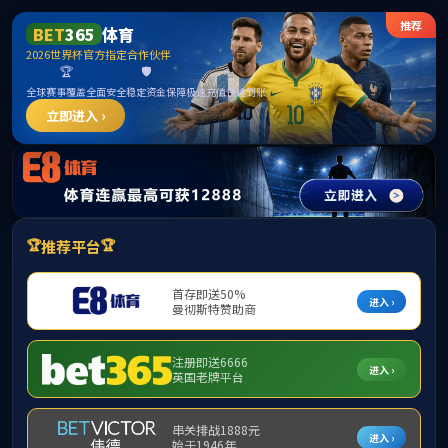
-海大官网
-网上服务大厅
DB电竞(DBGame)官方网站
DB电竞官网怎么注
册