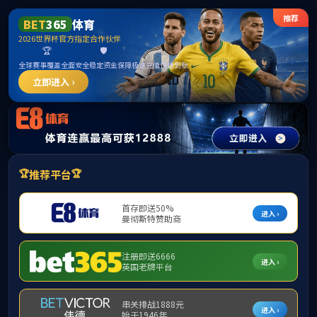
-海大官网
-网上服务大厅
DB电竞(DBGame)官方网站
DB电竞官网怎么注