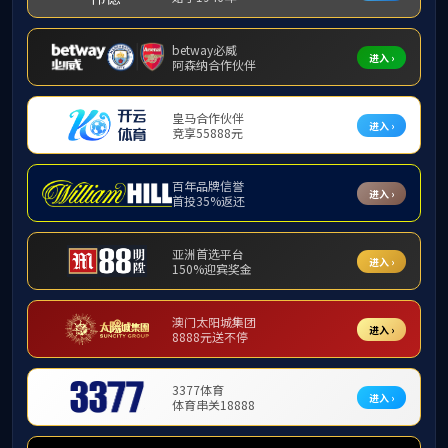
日期：
2015.05.08
张觉琛，女，研究生学历，硕士学位，讲师。现任教于DB电竞官
网英语系。
2004年获西北师范大学英语专业学士学位，2012年获DB电竞官
网入口旅游学院外国语言学及应用语言学专业硕士学位。从事英语教
研工作近10年，先后讲授基础英语、英语语法、英语泛读、英语听力
等课程。研究方向为英语教学、翻译理论与实践等。已发表学术论文
3篇，主持科研课题1项，参与科研课题1项、教材编写一部。
主要研究方向：英语教学、翻译理论与实
践//www.hainanu.edu.cn
DB电竞官网入
服务大厅
教学一体化平
研究生管理平
实
口
台
台