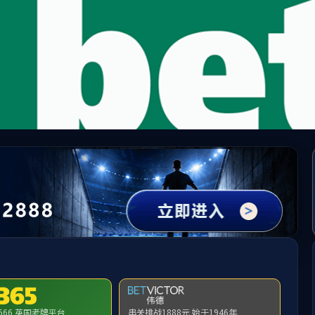
DB电竞(DBGame)官方网站
朱琼莉