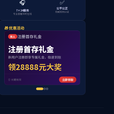
网“五佳教师”、2014年海南图书馆“优秀志愿者”等荣誉称号。
的教学经验，并能与时俱进，实践运用较为先进的教学理念，其移动
，出版教材2本，学术专著1部，主持或参与课题5项。主要研究方
才招聘
资料下载
网络教学
3835
6272715