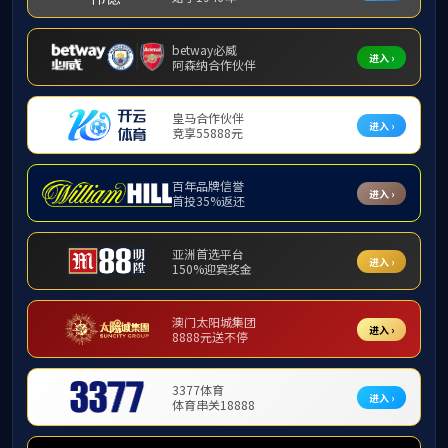
附件【
DB电竞官网分党校第二十三期入党积极分子培训班计划.doc
集团首页
|
公司主页
|
联系我们